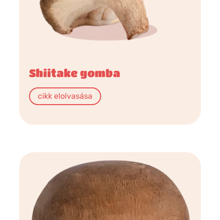
Shiitake gomba
cikk elolvasása