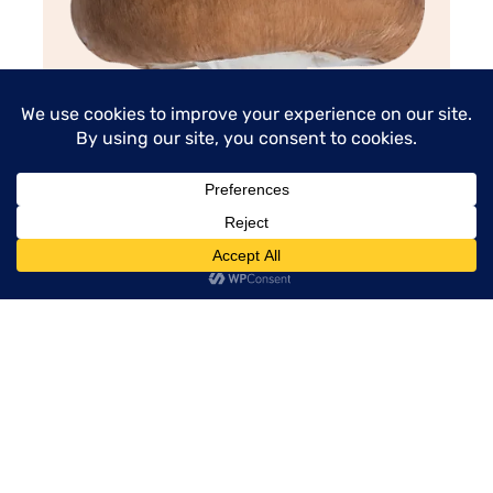
menu
Barna csiperkegomba
cikk elolvasása