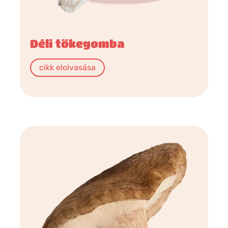
Déli tőkegomba
cikk elolvasása