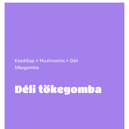
Kezdőlap
»
Mushrooms
»
Déli
tőkegomba
Déli tőkegomba