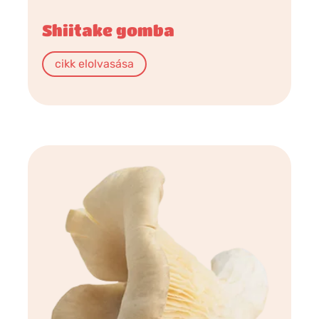
Shiitake gomba
cikk elolvasása