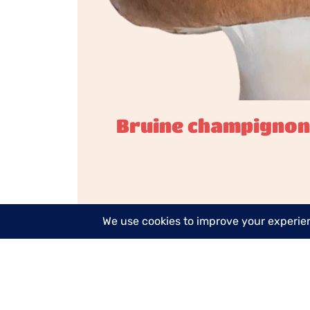
Bruine champigno
artikel lezen