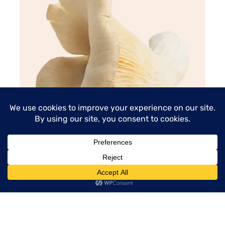
Oesterzwam
menu
artikel lezen