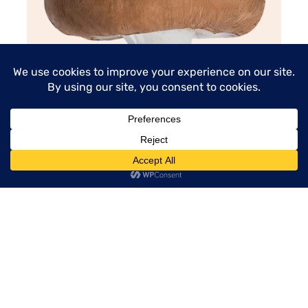
menu
Portobello
leer artículo