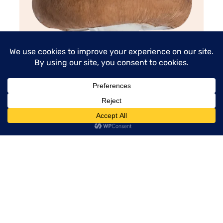
menu
Pieczarka brazowe
przeczytaj artykuł