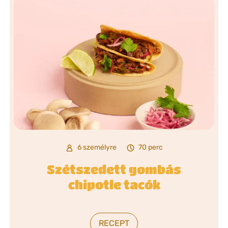
6 személyre
70 perc
Szétszedett gombás
chipotle tacók
RECEPT