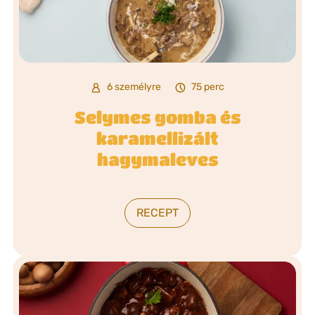
6 személyre
75 perc
Selymes gomba és
karamellizált
hagymaleves
RECEPT