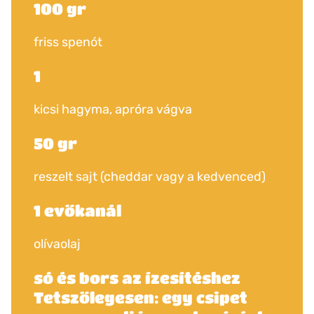
100 gr
friss spenót
1
kicsi hagyma, apróra vágva
50 gr
reszelt sajt (cheddar vagy a kedvenced)
1 evőkanál
olívaolaj
só és bors az ízesítéshez
Tetszőlegesen: egy csipet