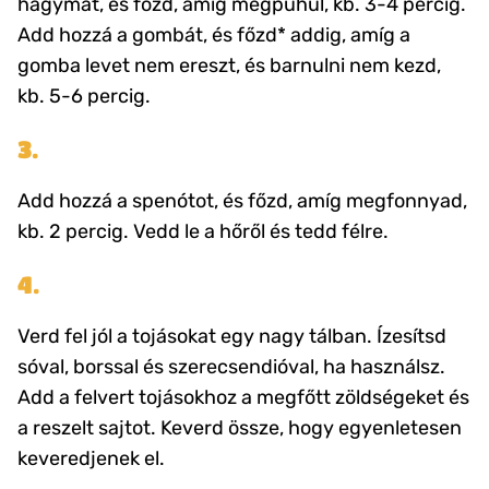
hagymát, és főzd, amíg megpuhul, kb. 3-4 percig.
Add hozzá a gombát, és főzd* addig, amíg a
gomba levet nem ereszt, és barnulni nem kezd,
kb. 5-6 percig.
3.
Add hozzá a spenótot, és főzd, amíg megfonnyad,
kb. 2 percig. Vedd le a hőről és tedd félre.
4.
Verd fel jól a tojásokat egy nagy tálban. Ízesítsd
sóval, borssal és szerecsendióval, ha használsz.
Add a felvert tojásokhoz a megfőtt zöldségeket és
a reszelt sajtot. Keverd össze, hogy egyenletesen
keveredjenek el.