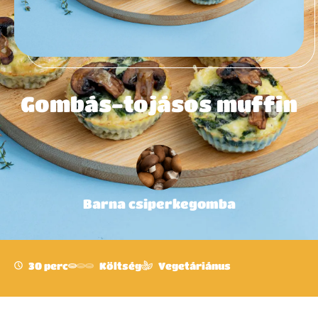
Gombás-tojásos muffin
Barna csiperkegomba
30 perc
Költség
Vegetáriánus