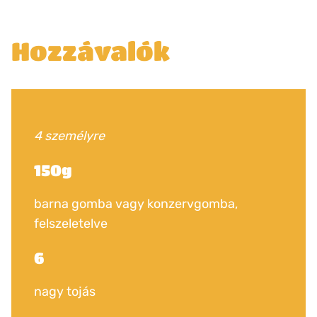
Hozzávalók
4 személyre
150g
barna gomba vagy konzervgomba,
felszeletelve
6
nagy tojás