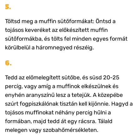
5.
Töltsd meg a muffin sütőformákat: Öntsd a
tojásos keveréket az előkészített muffin
sütőformákba, és tölts fel minden egyes formát
körülbelül a háromnegyed részéig.
6.
Tedd az előmelegített sütőbe, és süsd 20-25
percig, vagy amíg a muffinok elkészülnek és
enyhén aranyszínű lesz a tetejük. A közepébe
szúrt fogpiszkálónak tisztán kell kijönnie. Hagyd a
tojásos muffinokat néhány percig hűlni a
formában, majd tedd át egy rácsra. Tálald
melegen vagy szobahőmérsékleten.