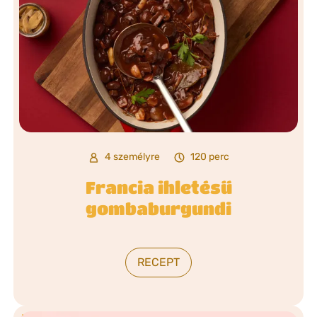
4 személyre
120 perc
Francia ihletésű
gombaburgundi
RECEPT