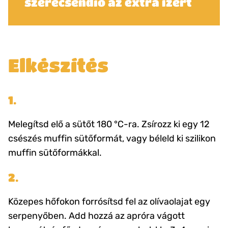
szerecsendió az extra ízért
Elkészítés
1.
Melegítsd elő a sütőt 180 °C-ra. Zsírozz ki egy 12
csészés muffin sütőformát, vagy béleld ki szilikon
muffin sütőformákkal.
2.
Közepes hőfokon forrósítsd fel az olívaolajat egy
serpenyőben. Add hozzá az apróra vágott