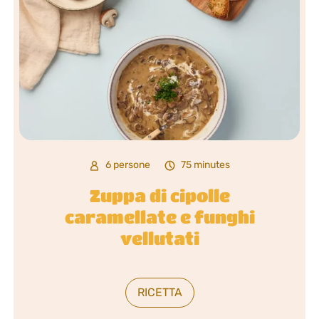
6 persone
75 minutes
Zuppa di cipolle
caramellate e funghi
vellutati
RICETTA