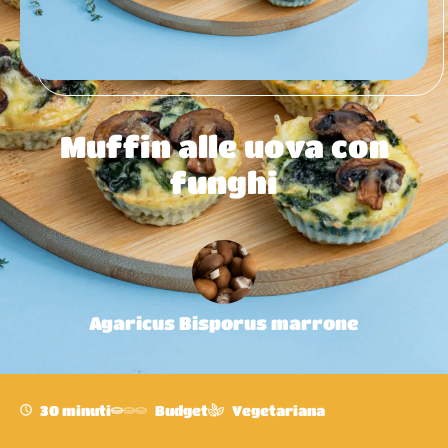
Muffin alle uova con
funghi
Agaricus Bisporus marrone
30 minuti
Budget
Vegetariana