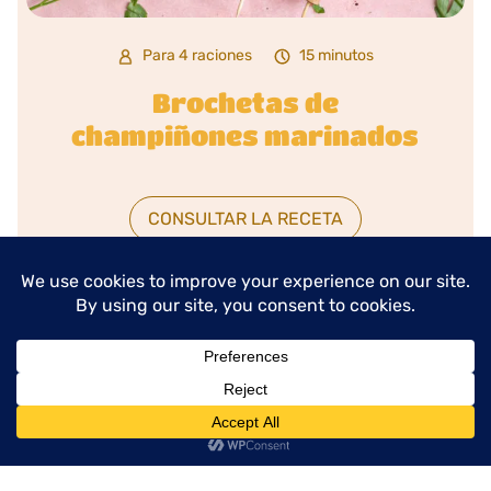
Para 4 raciones
15 minutos
Brochetas de
champiñones marinados
CONSULTAR LA RECETA
menu