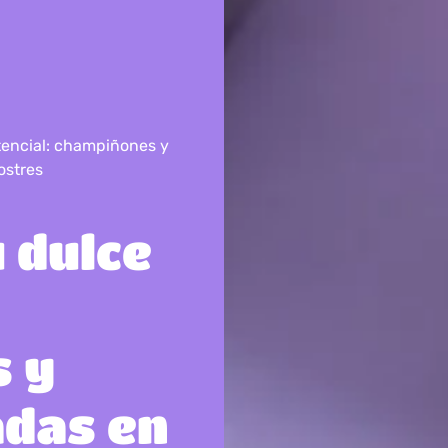
tencial: champiñones y
ostres
 dulce
 y
adas en