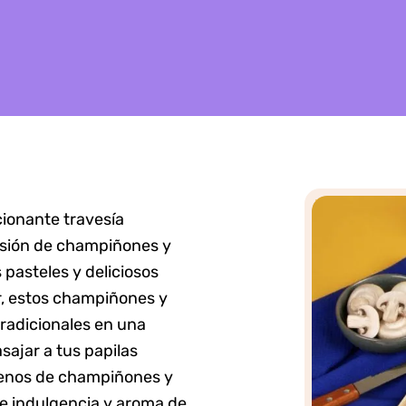
ionante travesía
sión de champiñones y
 pasteles y deliciosos
or, estos champiñones y
tradicionales en una
sajar a tus papilas
llenos de champiñones y
de indulgencia y aroma de