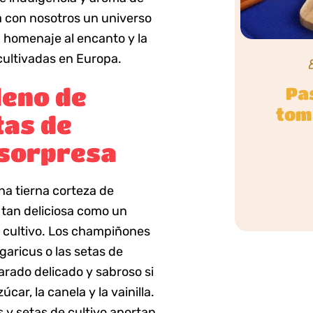
a con nosotros un universo
 homenaje al encanto y la
cultivadas en Europa.
leno de
Pa
tom
tas de
 sorpresa
na tierna corteza de
 tan deliciosa como un
 cultivo. Los champiñones
garicus o las setas de
rado delicado y sabroso si
ar, la canela y la vainilla.
 y setas de cultivo aportan