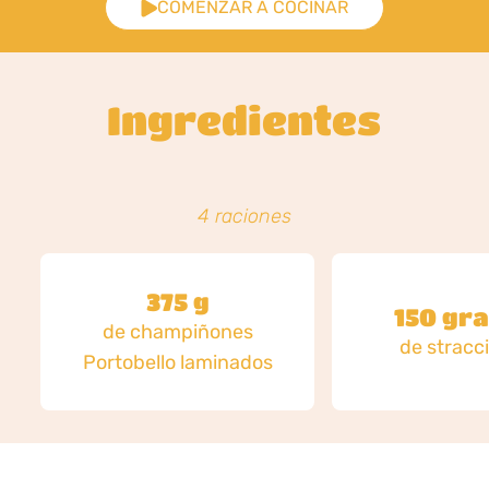
COMENZAR A COCINAR
Ingredientes
4 raciones
375 g
150 gr
de champiñones
de stracci
Portobello laminados