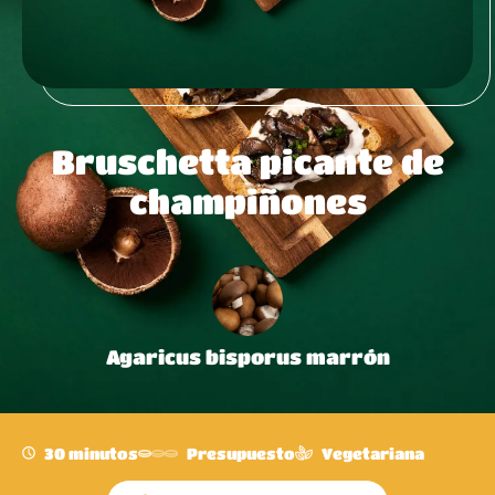
Bruschetta picante de
champiñones
Agaricus bisporus marrón
30 minutos
Presupuesto
Vegetariana