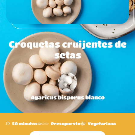
Croquetas cruijentes de
setas
Agaricus bisporus blanco
50 minutos
Presupuesto
Vegetariana