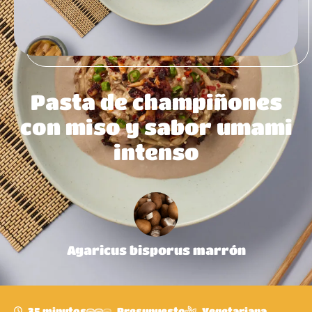
Pasta de champiñones
con miso y sabor umami
intenso
Agaricus bisporus marrón
35 minutos
Presupuesto
Vegetariana