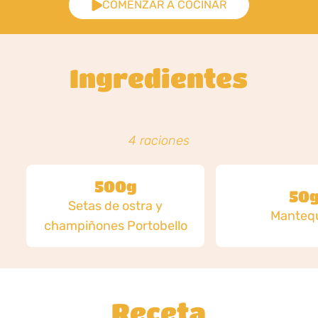
COMENZAR A COCINAR
Ingredientes
4 raciones
500g
50
Setas de ostra y
Mantequ
champiñones Portobello
Receta