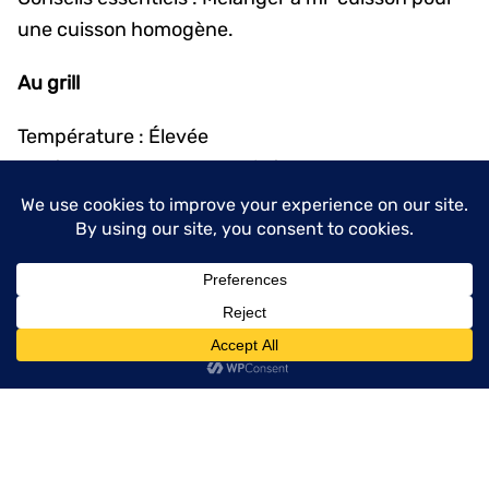
une cuisson homogène.
Au grill
Température : Élevée
Durée : 3–4 minutes par côté
Indicateurs de cuisson : Bords légèrement «
noircis »
Conseils essentiels : Bien surveiller la cuisson pour
éviter de brûler.
menu