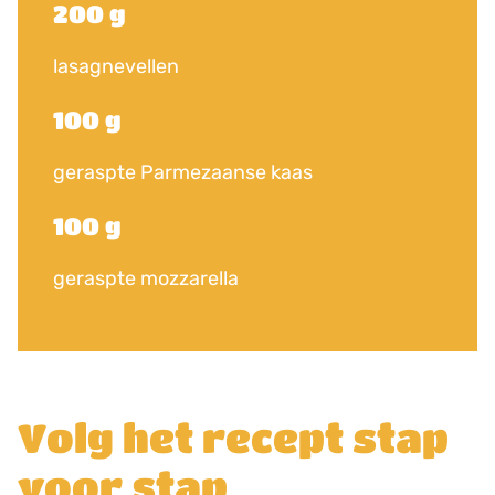
200 g
lasagnevellen
100 g
geraspte Parmezaanse kaas
100 g
geraspte mozzarella
Volg het recept stap
voor stap