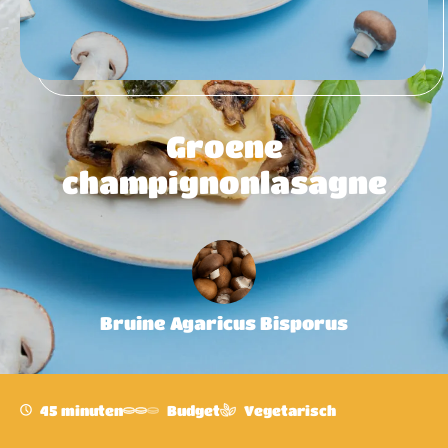
Groene
champignonlasagne
Bruine Agaricus Bisporus
45 minuten
Budget
Vegetarisch