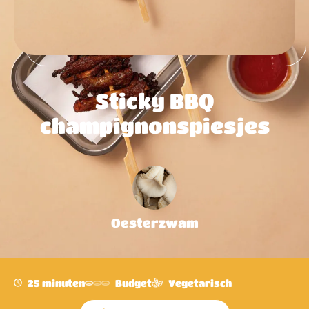
Sticky BBQ
champignonspiesjes
Oesterzwam
25 minuten
Budget
Vegetarisch