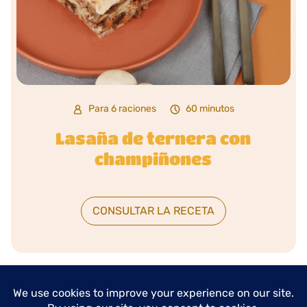
Para 6 raciones
60 minutos
Lasaña de ternera con
champiñones
CONSULTAR LA RECETA