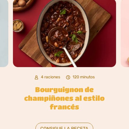
4 raciones
120 minutos
Bourguignon de
champiñones al estilo
francés
CONSIGUE LA RECETA