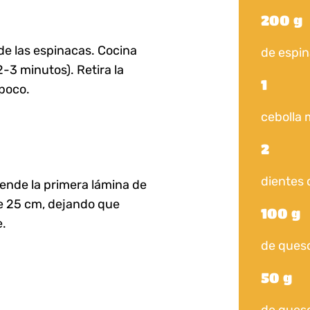
200 g
de las espinacas. Cocina
de espin
-3 minutos). Retira la
1
 poco.
cebolla 
2
dientes 
iende la primera lámina de
de 25 cm, dejando que
100 g
e.
de queso
50 g
de ques