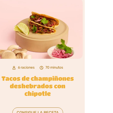
6 raciones
70 minutos
Tacos de champiñones
deshebrados con
chipotle
CONSIGUE LA RECETA