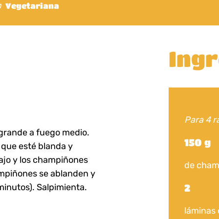
Vegetariana
Ingr
Para 4 r
n grande a fuego medio.
150 g
 que esté blanda y
 ajo y los champiñones
de champ
ampiñones se ablanden y
minutos). Salpimienta.
2
láminas 