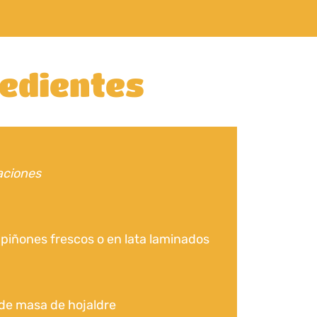
edientes
aciones
iñones frescos o en lata laminados
de masa de hojaldre