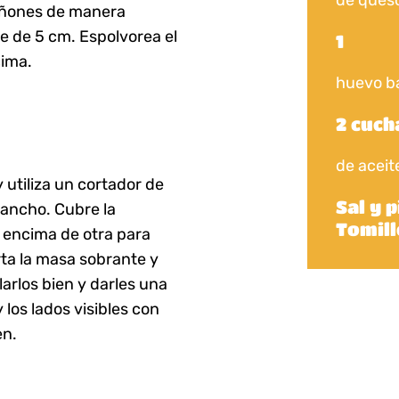
iñones de manera
e de 5 cm. Espolvorea el
1
cima.
huevo b
2 cuc
de aceite
 utiliza un cortador de
Sal y 
 ancho. Cubre la
Tomill
r encima de otra para
rta la masa sobrante y
larlos bien y darles una
 los lados visibles con
en.