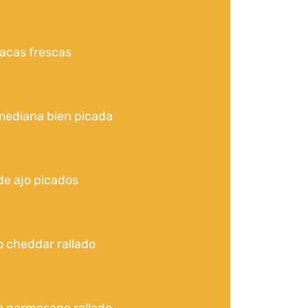
acas frescas
mediana bien picada
de ajo picados
 cheddar rallado
o parmesano rallado