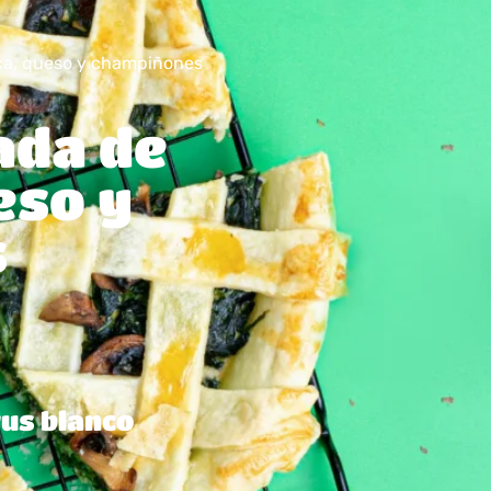
aca, queso y champiñones
ada de
eso y
s
us blanco