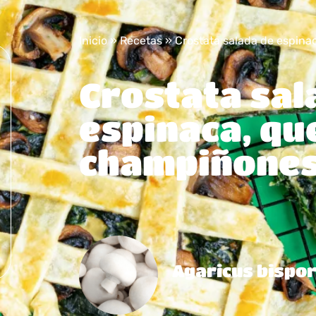
Inicio
»
Recetas
»
Crostata salada de espin
Crostata sal
espinaca, qu
champiñone
Agaricus bispor