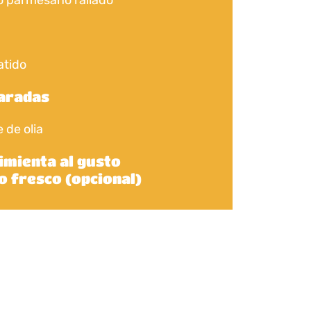
atido
haradas
 de olia
pimienta al gusto
o fresco (opcional)