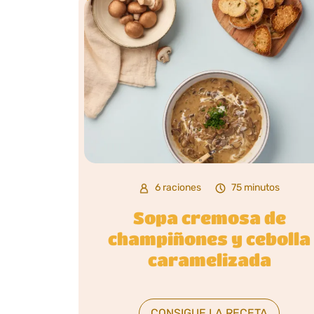
6 raciones
75 minutos
Sopa cremosa de
champiñones y cebolla
caramelizada
CONSIGUE LA RECETA