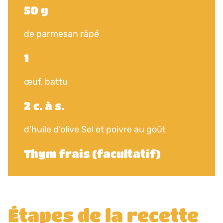
50 g
de parmesan râpé
1
œuf, battu
2 c. à s.
d’huile d’olive Sel et poivre au goût
Thym frais (facultatif)
Étapes de la recette