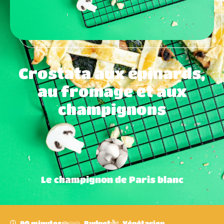
Crostata aux épinards,
au fromage et aux
champignons
Le champignon de Paris blanc
90 minutes
Budget
Végétarien