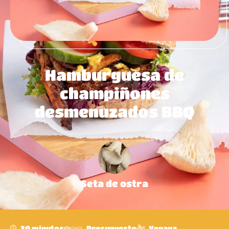
Hamburguesa de
champiñones
desmenuzados BBQ
Seta de ostra
30 minutos
Presupuesto
Vegana