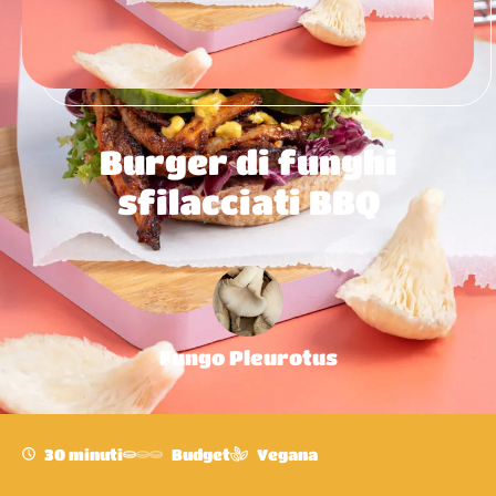
Burger di funghi
sfilacciati BBQ
Fungo Pleurotus
30 minuti
Budget
Vegana