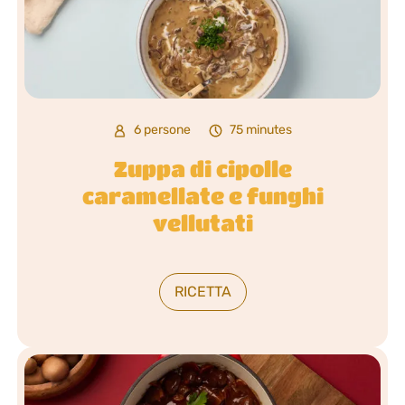
6 persone
75 minutes
Zuppa di cipolle
caramellate e funghi
vellutati
RICETTA