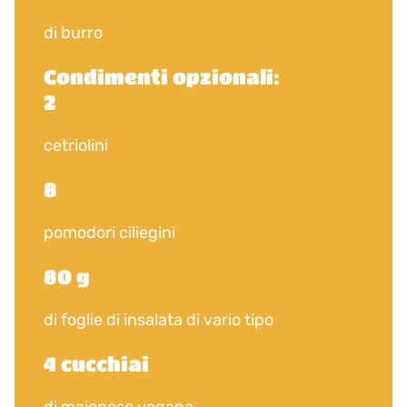
di burro
Condimenti opzionali:
2
cetriolini
8
pomodori ciliegini
80 g
di foglie di insalata di vario tipo
4 cucchiai