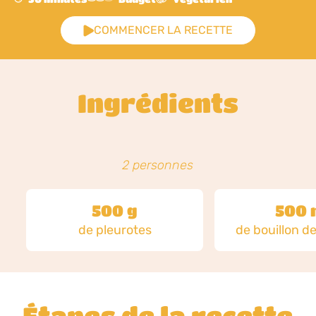
COMMENCER LA RECETTE
Ingrédients
2 personnes
500 g
500 
de pleurotes
de bouillon d
Étapes de la recette