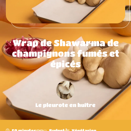
Wrap de Shawarma de
champignons fumés et
épicés
Le pleurote en huître
50 minutes
Budget
Végétarien