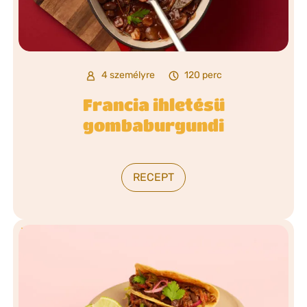
4 személyre
120 perc
Francia ihletésű
gombaburgundi
RECEPT