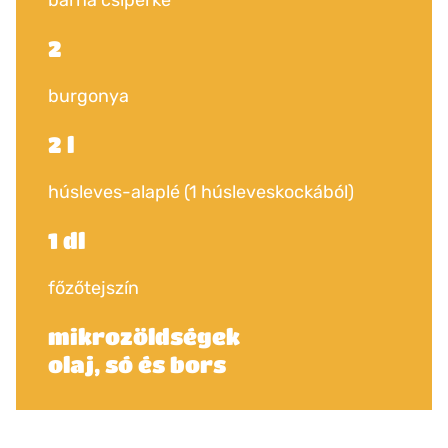
barna csiperke
2
burgonya
2 l
húsleves-alaplé (1 húsleveskockából)
1 dl
főzőtejszín
mikrozöldségek
olaj, só és bors