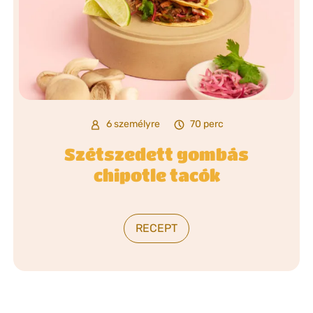
6 személyre
70 perc
Szétszedett gombás
chipotle tacók
RECEPT