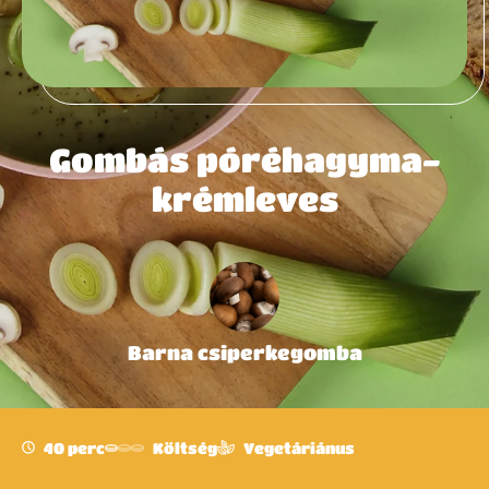
Gombás póréhagyma-
krémleves
Barna csiperkegomba
40 perc
Költség
Vegetáriánus