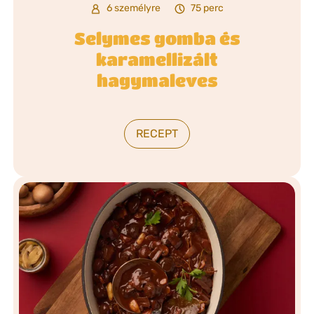
6 személyre
75 perc
Selymes gomba és
karamellizált
hagymaleves
RECEPT