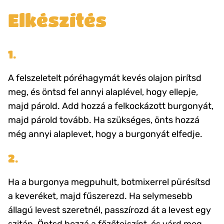
Elkészítés
1.
A felszeletelt póréhagymát kevés olajon pirítsd
meg, és öntsd fel annyi alaplével, hogy ellepje,
majd párold. Add hozzá a felkockázott burgonyát,
majd párold tovább. Ha szükséges, önts hozzá
még annyi alaplevet, hogy a burgonyát elfedje.
2.
Ha a burgonya megpuhult, botmixerrel pürésítsd
a keveréket, majd fűszerezd. Ha selymesebb
állagú levest szeretnél, passzírozd át a levest egy