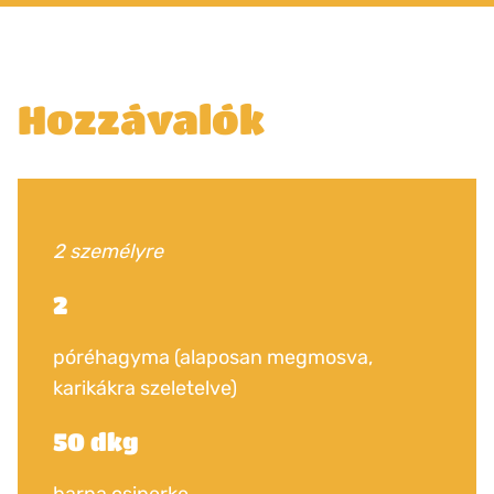
Hozzávalók
2 személyre
2
póréhagyma (alaposan megmosva,
karikákra szeletelve)
50 dkg