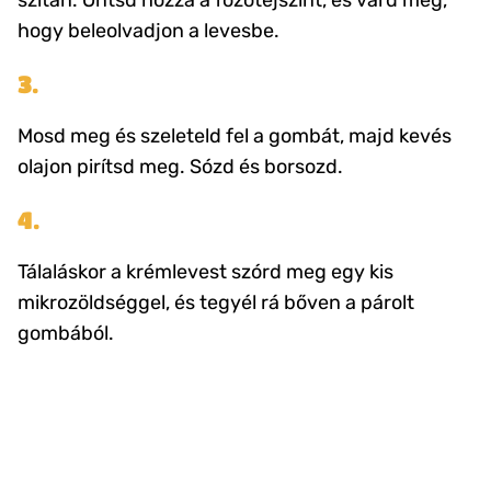
szitán. Öntsd hozzá a főzőtejszínt, és várd meg,
hogy beleolvadjon a levesbe.
3.
Mosd meg és szeleteld fel a gombát, majd kevés
olajon pirítsd meg. Sózd és borsozd.
4.
Tálaláskor a krémlevest szórd meg egy kis
mikrozöldséggel, és tegyél rá bőven a párolt
gombából.