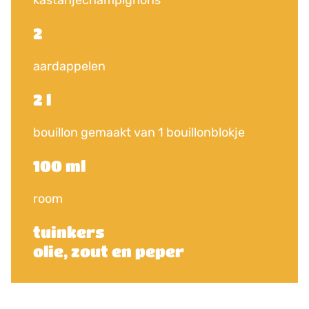
kastanjechampignons
2
aardappelen
2 l
bouillon gemaakt van 1 bouillonblokje
100 ml
room
tuinkers
olie, zout en peper