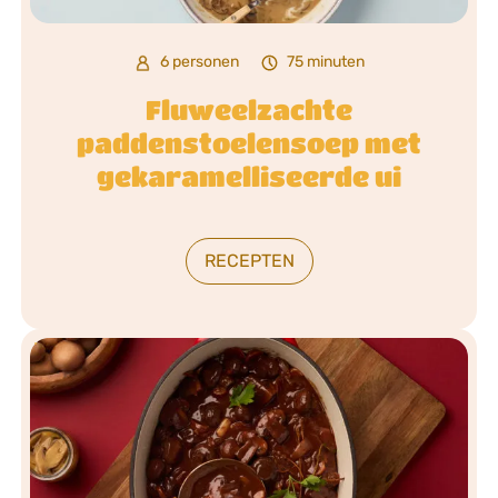
6 personen
75 minuten
Fluweelzachte
paddenstoelensoep met
gekaramelliseerde ui
RECEPTEN