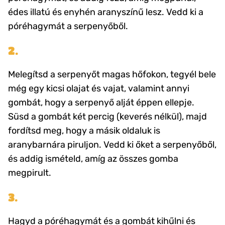
édes illatú és enyhén aranyszínű lesz. Vedd ki a
póréhagymát a serpenyőből.
2.
Melegítsd a serpenyőt magas hőfokon, tegyél bele
még egy kicsi olajat és vajat, valamint annyi
gombát, hogy a serpenyő alját éppen ellepje.
Süsd a gombát két percig (keverés nélkül), majd
fordítsd meg, hogy a másik oldaluk is
aranybarnára piruljon. Vedd ki őket a serpenyőből,
és addig ismételd, amíg az összes gomba
megpirult.
3.
Hagyd a póréhagymát és a gombát kihűlni és