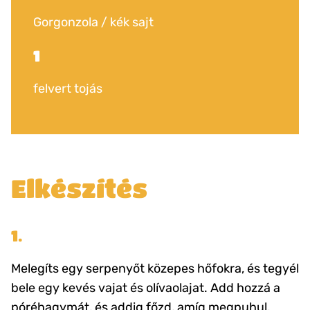
Gorgonzola / kék sajt
1
felvert tojás
Elkészítés
1.
Melegíts egy serpenyőt közepes hőfokra, és tegyél
bele egy kevés vajat és olívaolajat. Add hozzá a
póréhagymát, és addig főzd, amíg megpuhul,