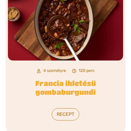
4 személyre
120 perc
Francia ihletésű
gombaburgundi
RECEPT