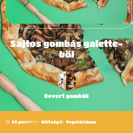
Sajtos gombás galette-
ből
Kevert gombák
55 perc
Költség
Vegetáriánus