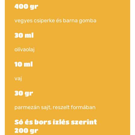
400 gr
vegyes csiperke és barna gomba
30 ml
olívaolaj
10 ml
vaj
30 gr
parmezán sajt, reszelt formában
Só és bors ízlés szerint
200 gr