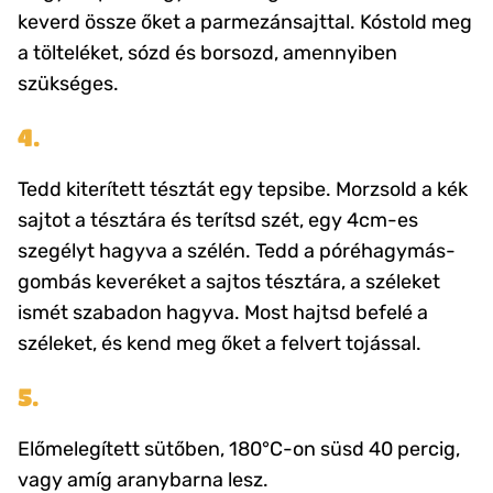
keverd össze őket a parmezánsajttal. Kóstold meg
a tölteléket, sózd és borsozd, amennyiben
szükséges.
4.
Tedd kiterített tésztát egy tepsibe. Morzsold a kék
sajtot a tésztára és terítsd szét, egy 4cm-es
szegélyt hagyva a szélén. Tedd a póréhagymás-
gombás keveréket a sajtos tésztára, a széleket
ismét szabadon hagyva. Most hajtsd befelé a
széleket, és kend meg őket a felvert tojással.
5.
Előmelegített sütőben, 180°C-on süsd 40 percig,
vagy amíg aranybarna lesz.