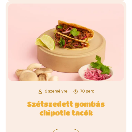
6 személyre
70 perc
Szétszedett gombás
chipotle tacók