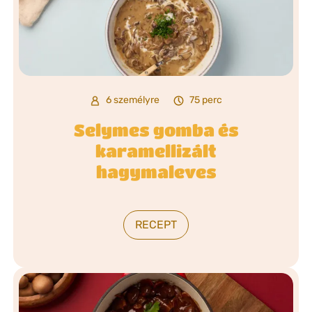
6 személyre
75 perc
Selymes gomba és
karamellizált
hagymaleves
RECEPT