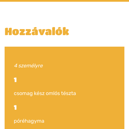
Hozzávalók
4 személyre
1
csomag kész omlós tészta
1
póréhagyma