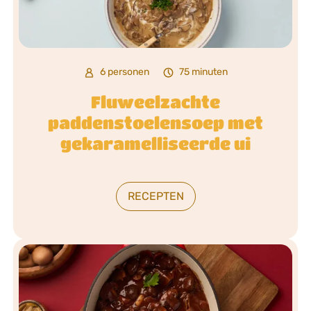
6 personen
75 minuten
Fluweelzachte
paddenstoelensoep met
gekaramelliseerde ui
RECEPTEN