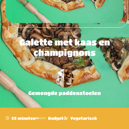
Galette met kaas en
champignons
Gemengde paddenstoelen
55 minuten
Budget
Vegetarisch