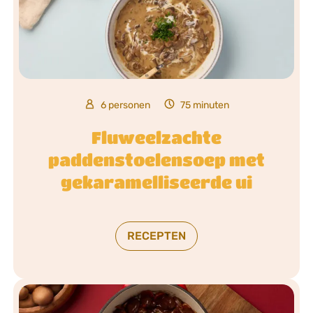
6 personen
75 minuten
Fluweelzachte
paddenstoelensoep met
gekaramelliseerde ui
RECEPTEN