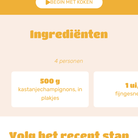
BEGIN MET KOKEN
Ingrediënten
4 personen
500 g
1 ui
kastanjechampignons, in
fijngesn
plakjes
Volg het recept stap