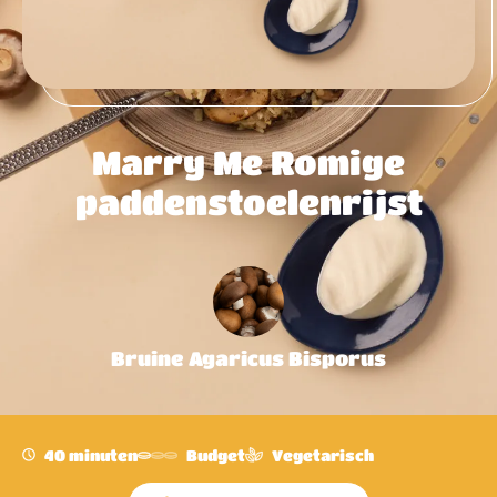
Marry Me Romige
paddenstoelenrijst
Bruine Agaricus Bisporus
40 minuten
Budget
Vegetarisch