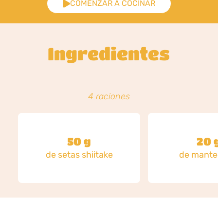
COMENZAR A COCINAR
Ingredientes
4 raciones
50 g
20 
de setas shiitake
de manteq