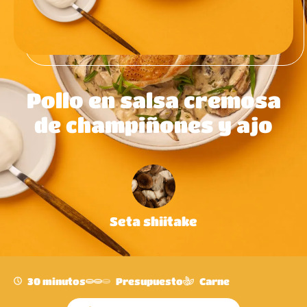
Pollo en salsa cremosa
de champiñones y ajo
Seta shiitake
30 minutos
Presupuesto
Carne