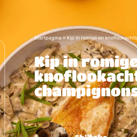
Startpagina
»
Kip in romige en knoflookach
Kip in romig
knoflookach
champignon