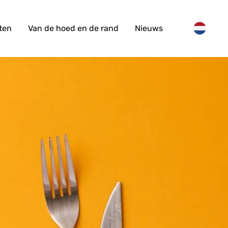
ten
Van de hoed en de rand
Nieuws