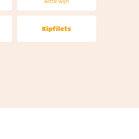
witte wijn
Kipfilets