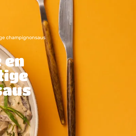
tige champignonsaus
e en
tige
saus