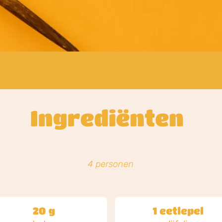
Ingrediënten
4 personen
20 g
1 eetlepel