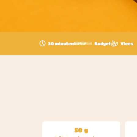
30 minuten
Budget
Vlees
50 g