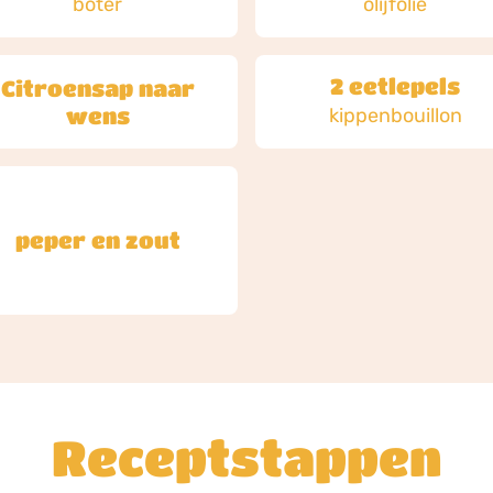
boter
olijfolie
2 eetlepels
Citroensap naar
wens
kippenbouillon
peper en zout
Receptstappen