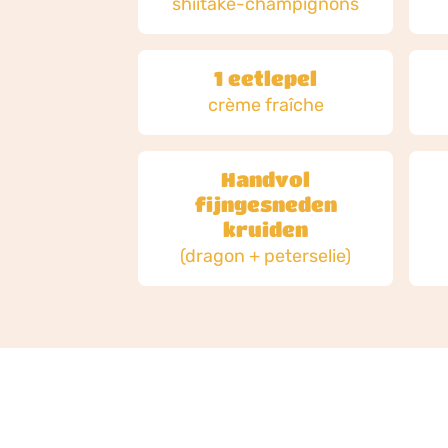
shiitake-champignons
1 eetlepel
crème fraîche
Handvol
fijngesneden
kruiden
(dragon + peterselie)