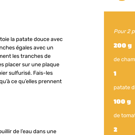
Pour 2 
ttoie la patate douce avec
200 g
anches égales avec un
ment les tranches de
de cham
s placer sur une plaque
er sulfurisé. Fais-les
1
qu’à ce qu’elles prennent
patate 
100 g
de tomat
2
uillir de l’eau dans une