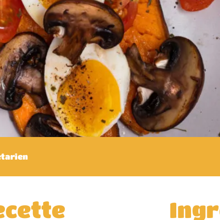
tarien
ecette
Ingr