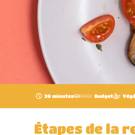
30 minutes
Budget
Végé
Étapes de la r