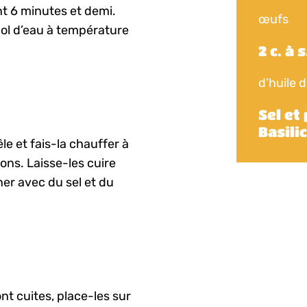
nt 6 minutes et demi.
œufs
bol d’eau à température
2 c. à s
d’huile d
Sel et
Basili
le et fais-la chauffer à
ns. Laisse-les cuire
er avec du sel et du
t cuites, place-les sur