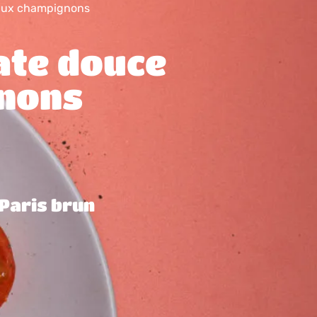
 aux champignons
ate douce
nons
Paris brun