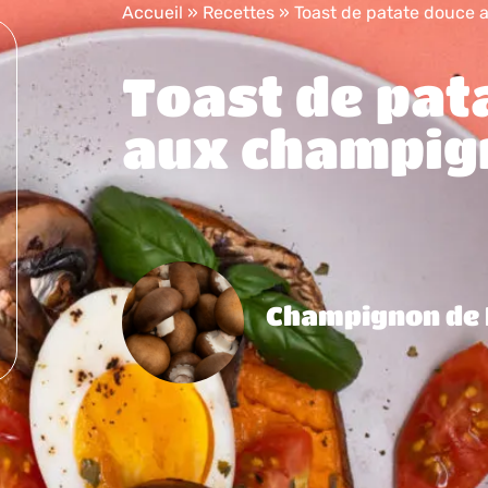
Accueil
»
Recettes
»
Toast de patate douce
Toast de pat
aux champig
Champignon de 