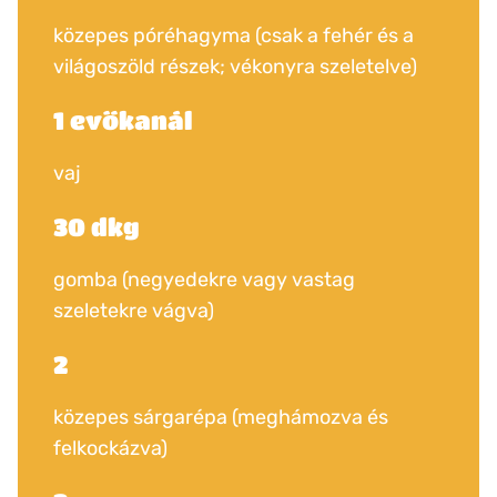
közepes póréhagyma (csak a fehér és a
világoszöld részek; vékonyra szeletelve)
1 evőkanál
vaj
30 dkg
gomba (negyedekre vagy vastag
szeletekre vágva)
2
közepes sárgarépa (meghámozva és
felkockázva)