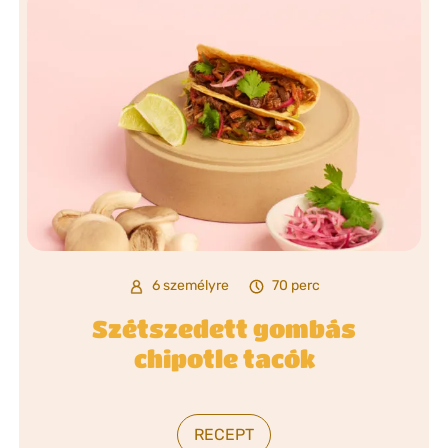
6 személyre
70 perc
Szétszedett gombás
chipotle tacók
RECEPT