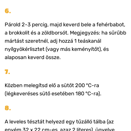
6.
Párold 2-3 percig, majd keverd bele a fehérbabot,
a brokkolit és a zöldborsót. Megjegyzés: ha sűrűbb
mártást szeretnél, adj hozzá 1 teáskanál
nyílgyökérlisztet (vagy más keményítőt), és
alaposan keverd össze.
7.
Közben melegítsd elő a sütőt 200 °C-ra
(légkeveréses sütő esetében 180 °C-ra).
8.
A leveles tésztát helyezd egy tűzálló tálba (az
enyém 32 x 22 cm-es, azaz 2 literes), ügyelve