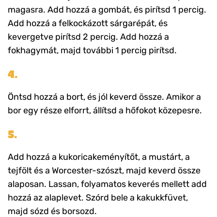
magasra. Add hozzá a gombát, és pirítsd 1 percig.
Add hozzá a felkockázott sárgarépát, és
kevergetve pirítsd 2 percig. Add hozzá a
fokhagymát, majd további 1 percig pirítsd.
4.
Öntsd hozzá a bort, és jól keverd össze. Amikor a
bor egy része elforrt, állítsd a hőfokot közepesre.
5.
Add hozzá a kukoricakeményítőt, a mustárt, a
tejfölt és a Worcester-szószt, majd keverd össze
alaposan. Lassan, folyamatos keverés mellett add
hozzá az alaplevet. Szórd bele a kakukkfüvet,
majd sózd és borsozd.