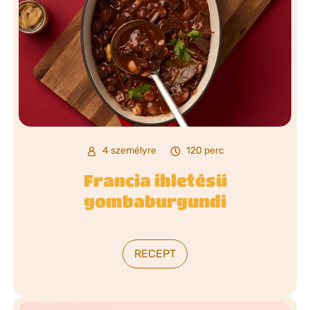
4 személyre
120 perc
Francia ihletésű
gombaburgundi
RECEPT