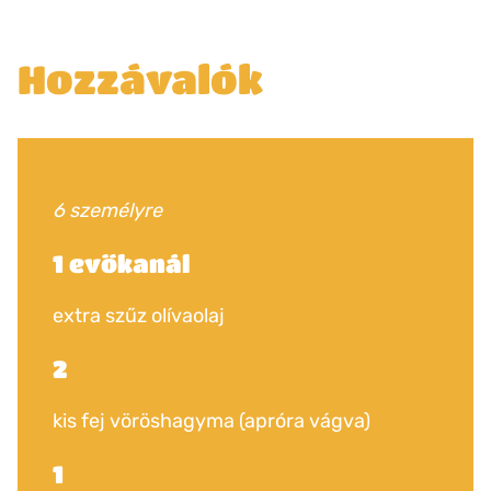
Hozzávalók
6 személyre
1 evőkanál
extra szűz olívaolaj
2
kis fej vöröshagyma (apróra vágva)
1