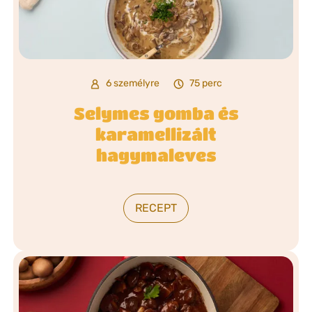
6 személyre
75 perc
Selymes gomba és
karamellizált
hagymaleves
RECEPT