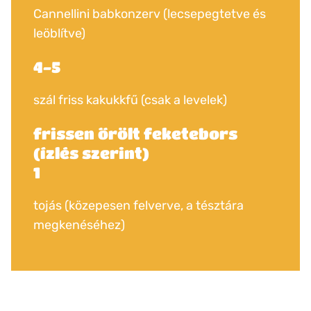
Cannellini babkonzerv (lecsepegtetve és
leöblítve)
4-5
szál friss kakukkfű (csak a levelek)
frissen őrölt feketebors
(ízlés szerint)
1
tojás (közepesen felverve, a tésztára
megkenéséhez)