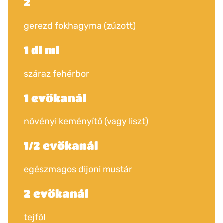
2
gerezd fokhagyma (zúzott)
1 dl ml
száraz fehérbor
1 evőkanál
növényi keményítő (vagy liszt)
1/2 evőkanál
egészmagos dijoni mustár
2 evőkanál
tejföl