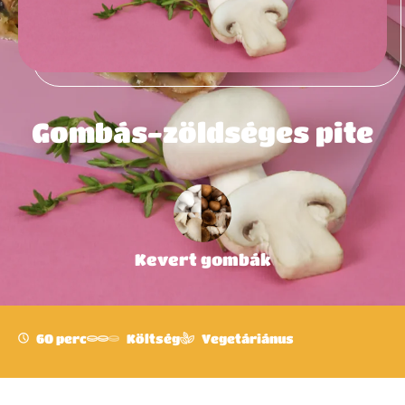
Gombás-zöldséges pite
Kevert gombák
60 perc
Költség
Vegetáriánus