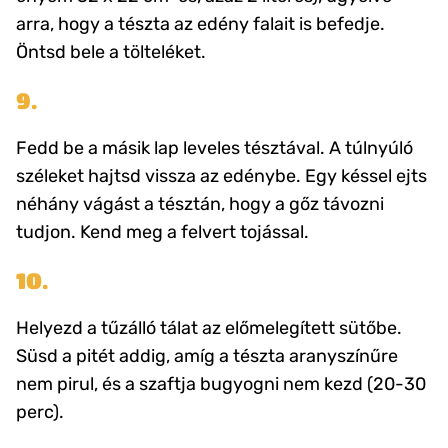
arra, hogy a tészta az edény falait is befedje.
Öntsd bele a tölteléket.
9.
Fedd be a másik lap leveles tésztával. A túlnyúló
széleket hajtsd vissza az edénybe. Egy késsel ejts
néhány vágást a tésztán, hogy a gőz távozni
tudjon. Kend meg a felvert tojással.
10.
Helyezd a tűzálló tálat az előmelegített sütőbe.
Süsd a pitét addig, amíg a tészta aranyszínűre
nem pirul, és a szaftja bugyogni nem kezd (20-30
perc).