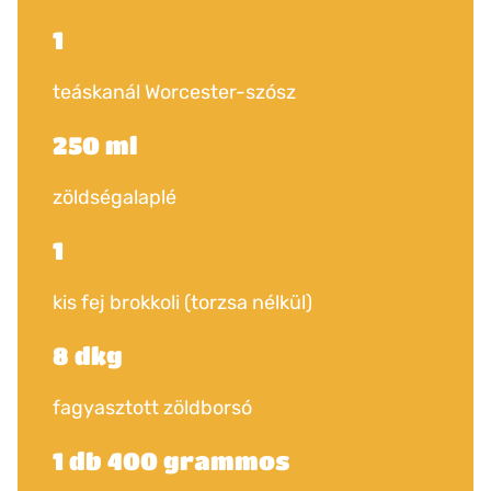
1
teáskanál Worcester-szósz
250 ml
zöldségalaplé
1
kis fej brokkoli (torzsa nélkül)
8 dkg
fagyasztott zöldborsó
1 db 400 grammos