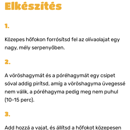
Elkészítés
1.
Közepes hőfokon forrósítsd fel az olívaolajat egy
nagy, mély serpenyőben.
2.
A vöröshagymát és a póréhagymát egy csipet
sóval addig pirítsd, amíg a vöröshagyma üvegessé
nem válik, a póréhagyma pedig meg nem puhul
(10-15 perc).
3.
Add hozzá a vajat, és állítsd a hőfokot közepesen