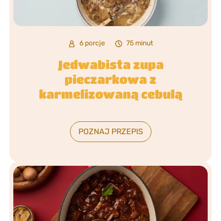
6 porcje
75 minut
Jedwabista zupa
pieczarkowa z
karmelizowaną cebulą
POZNAJ PRZEPIS