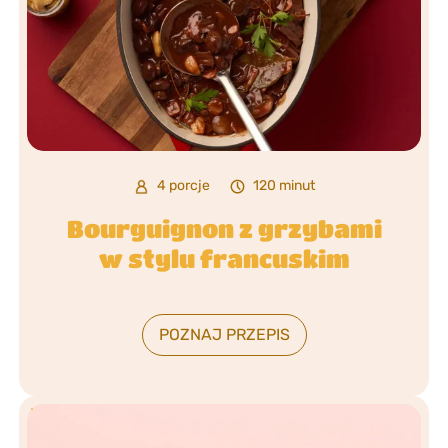
4 porcje
120 minut
Bourguignon z grzybami
w stylu francuskim
POZNAJ PRZEPIS