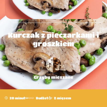
Kurczak z pieczarkami i
groszkiem
Grzyby mieszane
20 minut
Budżet
Z mięsem