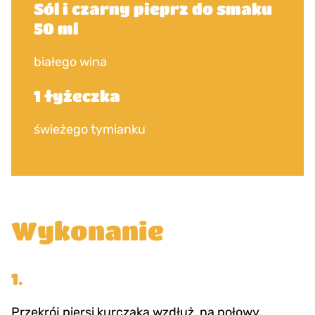
Sól i czarny pieprz do smaku
50 ml
białego wina
1 łyżeczka
świeżego tymianku
Wykonanie
1.
Przekrój piersi kurczaka wzdłuż, na połowy.