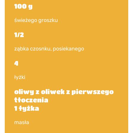
100 g
świeżego groszku
1/2
ząbka czosnku, posiekanego
4
łyżki
oliwy z oliwek z pierwszego
tłoczenia
1 łyżka
masła