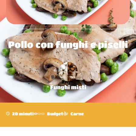
Pollo con funghi e piselli
Funghi misti
20 minuti
Budget
Carne