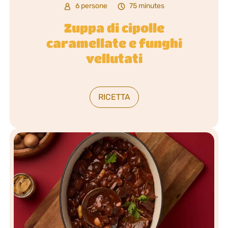
6 persone
75 minutes
Zuppa di cipolle
caramellate e funghi
vellutati
RICETTA