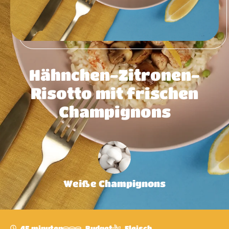
Hähnchen-Zitronen-
Risotto mit frischen
Champignons
Weiße Champignons
45 minuten
Budget
Fleisch