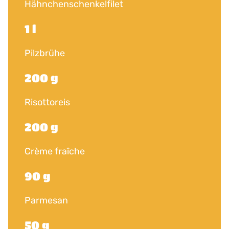
Hähnchenschenkelfilet
1 l
Pilzbrühe
200 g
Risottoreis
200 g
Crème fraîche
90 g
Parmesan
50 g