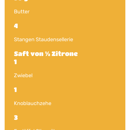
Butter
4
Stangen Staudensellerie
Saft von ½ Zitrone
1
Zwiebel
1
Knoblauchzehe
3