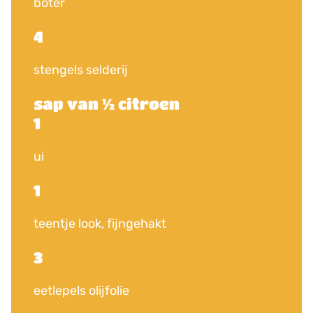
boter
4
stengels selderij
sap van ½ citroen
1
ui
1
teentje look, fijngehakt
3
eetlepels olijfolie