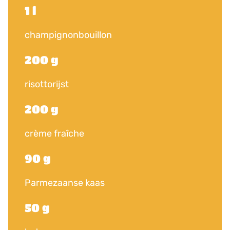
1 l
champignonbouillon
200 g
risottorijst
200 g
crème fraîche
90 g
Parmezaanse kaas
50 g