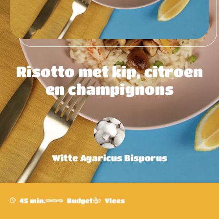
Risotto met kip, citroen
en champignons
Witte Agaricus Bisporus
45 min.
Budget
Vlees