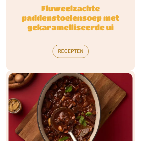
Fluweelzachte
paddenstoelensoep met
gekaramelliseerde ui
RECEPTEN