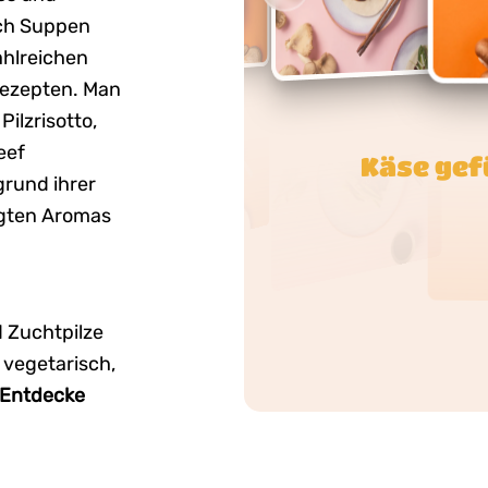
uch Suppen
zahlreichen
rezepten. Man
ilzrisotto,
eef
Cremiges P
grund ihrer
ägten Aromas
d Zuchtpilze
 vegetarisch,
Entdecke