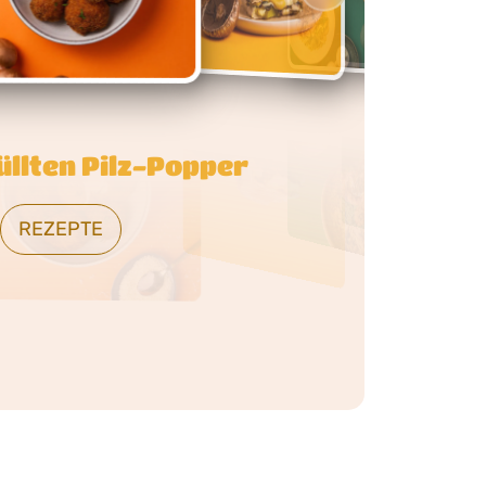
ilz-Orzo mit brauner
Butter
REZEPTE