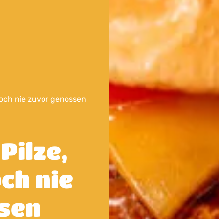
noch nie zuvor genossen
Pilze,
och nie
sen