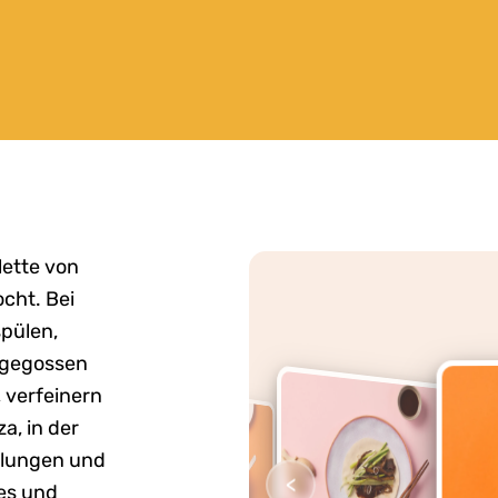
lette von
cht. Bei
pülen,
bgegossen
 verfeinern
a, in der
llungen und
<
ees und