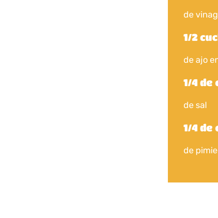
de vinag
1/2 cu
de ajo e
1/4 de
de sal
1/4 de
de pimi