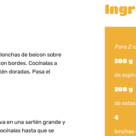
Ingr
Para 2 r
s lonchas de beicon sobre
500 g
on bordes. Cocínalas a
tén doradas. Pasa el
de espin
200 g
de setas
4
iva en una sartén grande y
cocínalas hasta que se
lonchas 