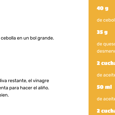
40 g
de cebol
35 g
 cebolla en un bol grande.
de queso
desmen
2 cuc
de aceite
iva restante, el vinagre
50 ml
ienta para hacer el aliño.
bien.
de aceit
2 cuc