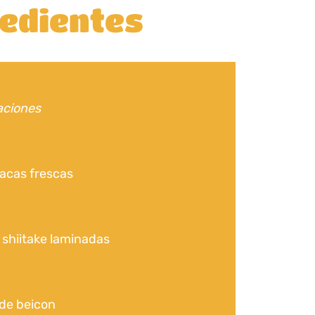
edientes
aciones
acas frescas
 shiitake laminadas
de beicon