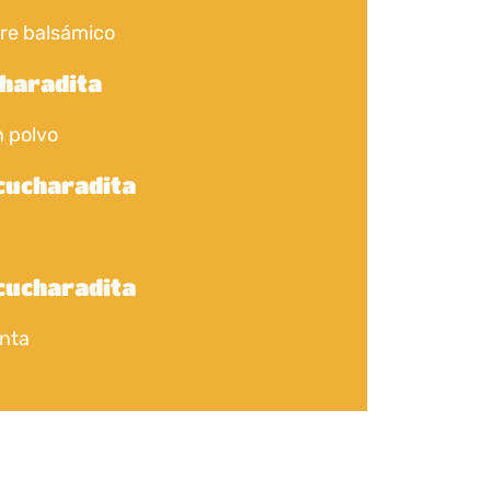
re balsámico
charadita
n polvo
 cucharadita
 cucharadita
enta