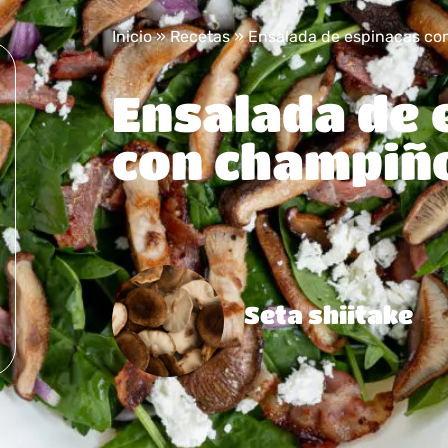
Inicio
»
Recetas
»
Ensalada de espinacas co
Ensalada de 
con champiñ
Seta shiitake