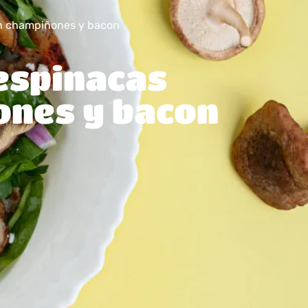
n champiñones y bacon
espinacas
ones y bacon