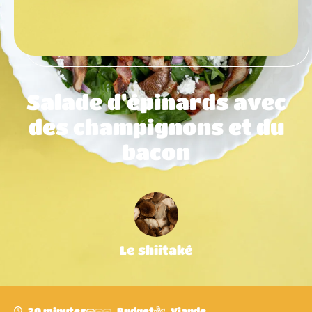
Salade d’épinards avec
des champignons et du
bacon
Le shiitaké
20 minutes
Budget
Viande