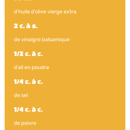
d’huile d’olive vierge extra
2 c. à s.
de vinaigre balsamique
1/2 c. à c.
d’ail en poudre
1/4 c. à c.
de sel
1/4 c. à c.
de poivre