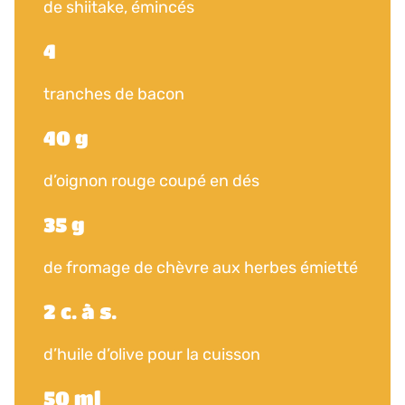
de shiitake, émincés
4
tranches de bacon
40 g
d’oignon rouge coupé en dés
35 g
de fromage de chèvre aux herbes émietté
2 c. à s.
d’huile d’olive pour la cuisson
50 ml