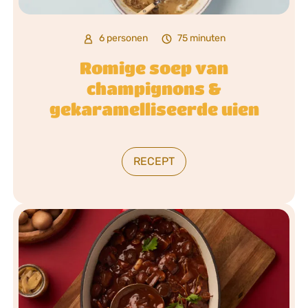
6 personen
75 minuten
Romige soep van
champignons &
gekaramelliseerde uien
RECEPT