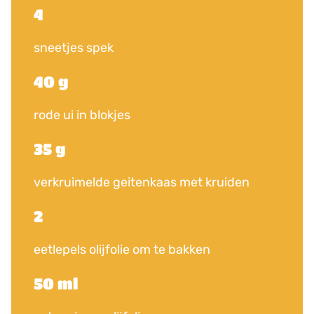
4
sneetjes spek
40 g
rode ui in blokjes
35 g
verkruimelde geitenkaas met kruiden
2
eetlepels olijfolie om te bakken
50 ml