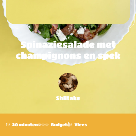
Spinaziesalade met
champignons en spek
Shiitake
20 minuten
Budget
Vlees