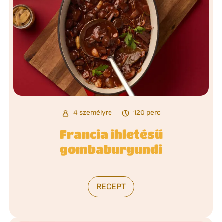
4 személyre
120 perc
Francia ihletésű
gombaburgundi
RECEPT