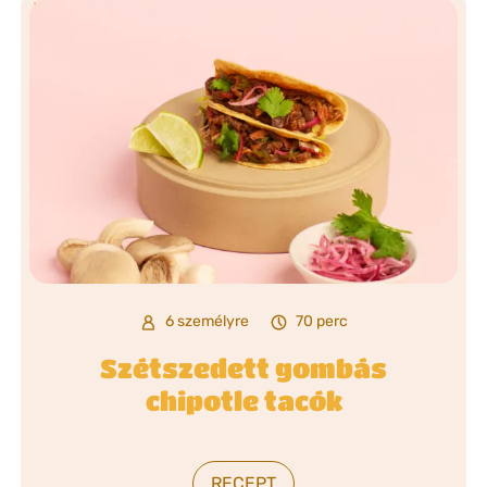
6 személyre
70 perc
Szétszedett gombás
chipotle tacók
RECEPT