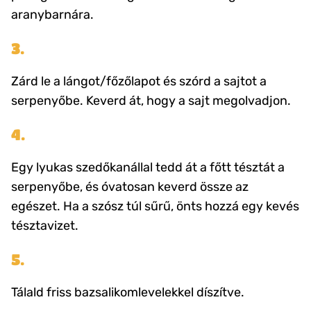
aranybarnára.
3.
Zárd le a lángot/főzőlapot és szórd a sajtot a
serpenyőbe. Keverd át, hogy a sajt megolvadjon.
4.
Egy lyukas szedőkanállal tedd át a főtt tésztát a
serpenyőbe, és óvatosan keverd össze az
egészet. Ha a szósz túl sűrű, önts hozzá egy kevés
tésztavizet.
5.
Tálald friss bazsalikomlevelekkel díszítve.