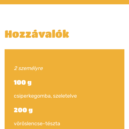
Hozzávalók
2 személyre
100 g
csiperkegomba, szeletelve
200 g
vöröslencse-tészta