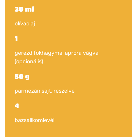
30 ml
olívaolaj
1
gerezd fokhagyma, apróra vágva
(opcionális)
50 g
parmezán sajt, reszelve
4
bazsalikomlevél