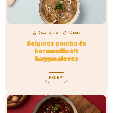
6 személyre
75 perc
Selymes gomba és
karamellizált
hagymaleves
RECEPT