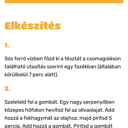
Elkészítés
1.
Sós forró vízben főzd ki a tésztát a csomagoláson
található utasítás szerint egy fazékban (általában
körülbelül 7 perc alatt).
2.
Szeleteld fel a gombát. Egy nagy serpenyőben
közepes hőfokon hevítsd fel az olívaolajat. Add
hozzá a fokhagymát az olajhoz, majd pirítsd 5
percig. Add hozzá a gombát. Pirítsd a gombát