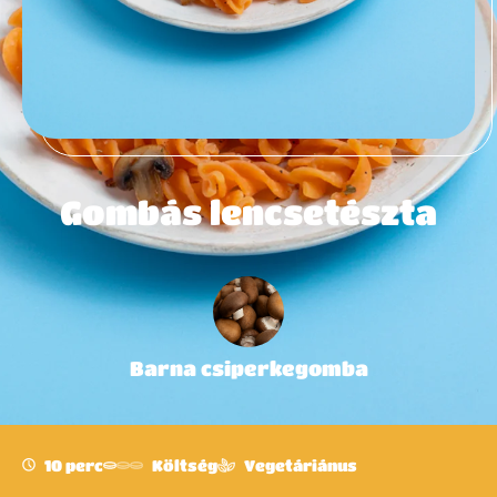
Gombás lencsetészta
Barna csiperkegomba
10 perc
Költség
Vegetáriánus