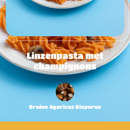
Linzenpasta met
champignons
Bruine Agaricus Bisporus