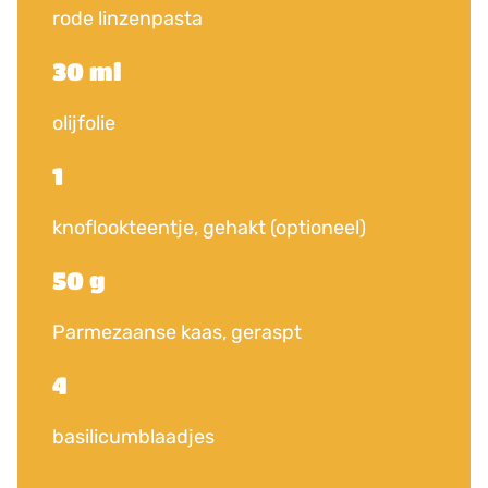
rode linzenpasta
30 ml
olijfolie
1
knoflookteentje, gehakt (optioneel)
50 g
Parmezaanse kaas, geraspt
4
basilicumblaadjes