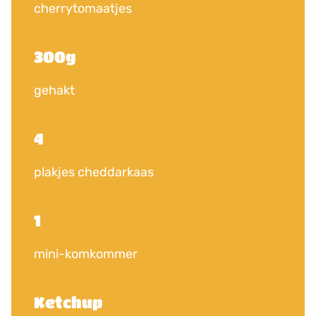
cherrytomaatjes
300g
gehakt
4
plakjes cheddarkaas
1
mini-komkommer
Ketchup