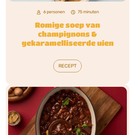
6 personen
75 minuten
Romige soep van
champignons &
gekaramelliseerde uien
RECEPT