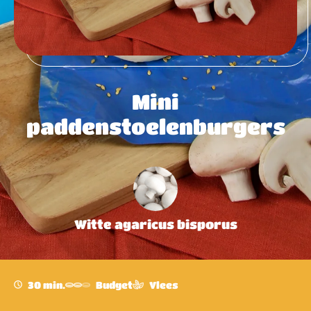
Mini
paddenstoelenburgers
Witte agaricus bisporus
30 min.
Budget
Vlees