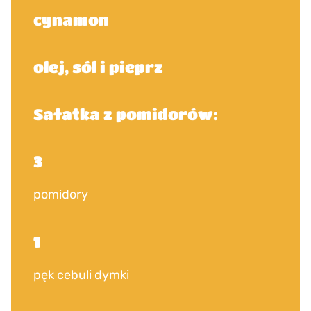
cynamon
olej, sól i pieprz
Sałatka z pomidorów:
3
pomidory
1
pęk cebuli dymki