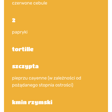
czerwone cebule
2
papryki
tortille
szczypta
pieprzu cayenne (w zależności od
pożądanego stopnia ostrości)
kmin rzymski