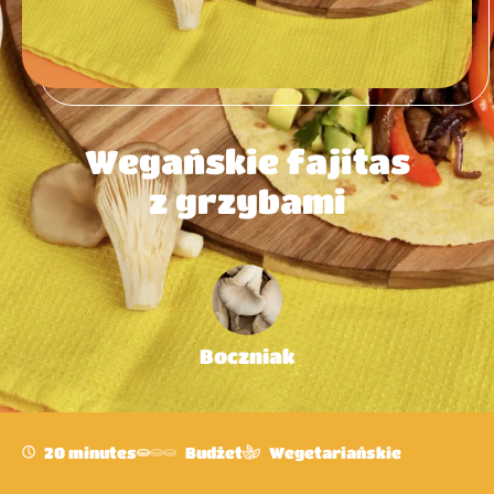
Wegańskie fajitas
z grzybami
Boczniak
20 minutes
Budżet
Wegetariańskie