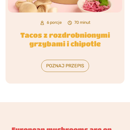
6 porcje
70 minut
Tacos z rozdrobnionymi
grzybami i chipotle
POZNAJ PRZEPIS
European mushrooms are on