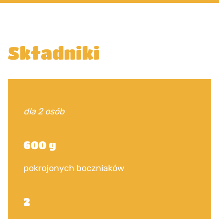
Składniki
dla 2 osób
600 g
pokrojonych boczniaków
2