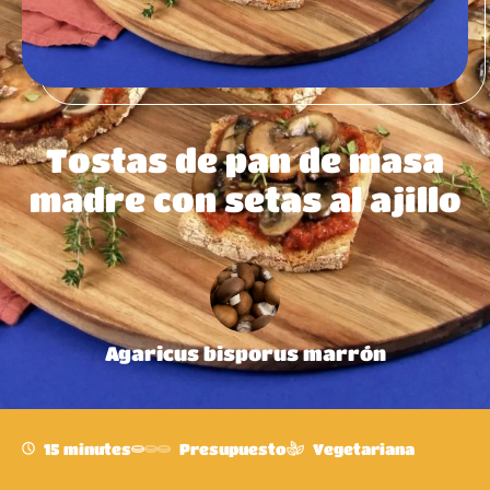
Tostas de pan de masa
madre con setas al ajillo
Agaricus bisporus marrón
15 minutes
Presupuesto
Vegetariana