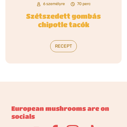
6 személyre
70 perc
Szétszedett gombás
chipotle tacók
RECEPT
European mushrooms are on
socials