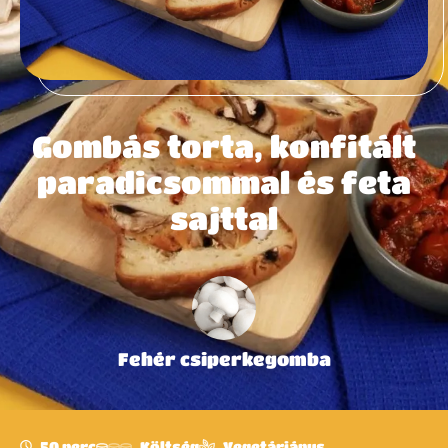
Gombás torta, konfitált
paradicsommal és feta
sajttal
Fehér csiperkegomba
50 perc
Költség
Vegetáriánus