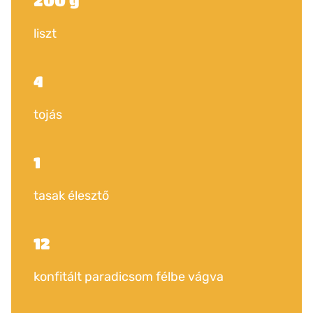
200 g
liszt
4
tojás
1
tasak élesztő
12
konfitált paradicsom félbe vágva