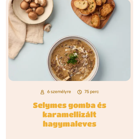
6 személyre
75 perc
Selymes gomba és
karamellizált
hagymaleves