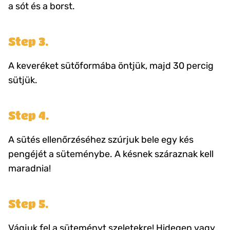
a sót és a borst.
Step 3.
A keveréket sütőformába öntjük, majd 30 percig
sütjük.
Step 4.
A sütés ellenőrzéséhez szúrjuk bele egy kés
pengéjét a süteménybe. A késnek száraznak kell
maradnia!
Step 5.
Vágjuk fel a süteményt szeletekre! Hidegen vagy