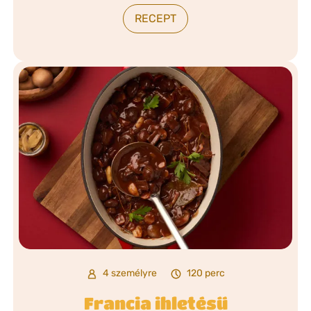
RECEPT
4 személyre
120 perc
Francia ihletésű