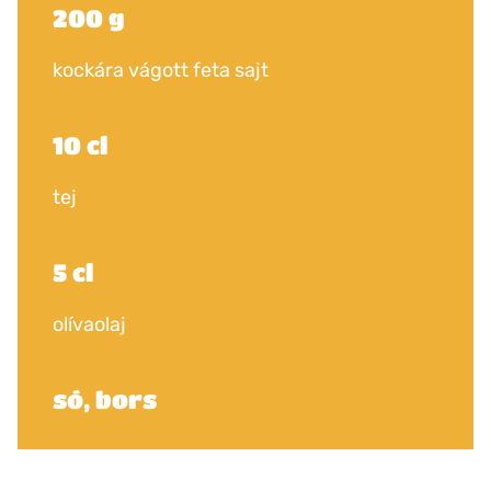
200 g
kockára vágott feta sajt
10 cl
tej
5 cl
olívaolaj
só, bors