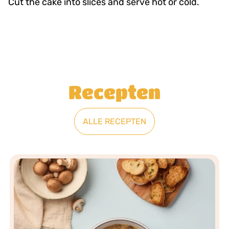
Cut the cake into slices and serve hot or cold.
Recepten
ALLE RECEPTEN