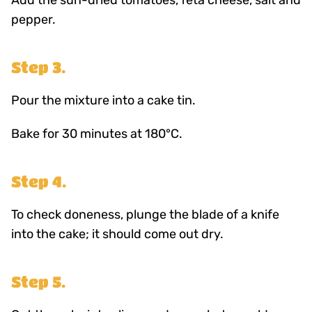
Add the sun-dried tomatoes, feta cheese, salt and
pepper.
Step 3.
Pour the mixture into a cake tin.
Bake for 30 minutes at 180°C.
Step 4.
To check doneness, plunge the blade of a knife
into the cake; it should come out dry.
Step 5.