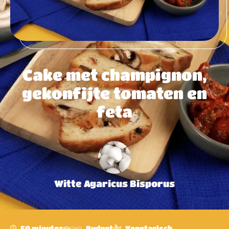
Cake met champignon,
gekonfijte tomaten en
feta
Witte Agaricus Bisporus
50 minutes
Budget
Vegetarisch