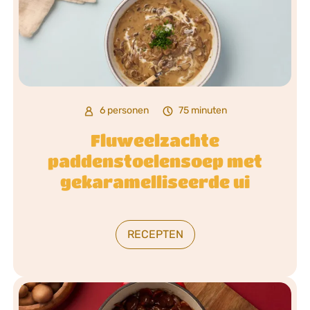
6 personen
75 minuten
Fluweelzachte
paddenstoelensoep met
gekaramelliseerde ui
RECEPTEN