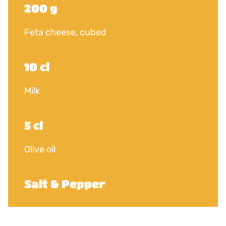
200 g
Feta cheese, cubed
10 cl
Milk
5 cl
Olive oil
Salt & Pepper