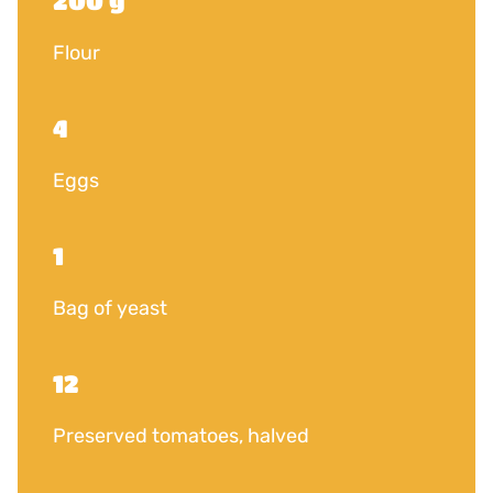
200 g
Flour
4
Eggs
1
Bag of yeast
12
Preserved tomatoes, halved