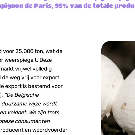
pignon de Paris, 95% van de totale produ
d voor 25.000 ton, wat de
r weerspiegelt. Deze
arkt vrijwel volledig
d de weg vrij voor export
e export is bestemd voor
).
“De Belgische
p duurzame wijze wordt
n voldoet. We zijn trots
uropese consumenten
producent en woordvoerder