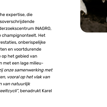
he expertise, die
nsoverschrijdende
nderzoekscentrum INAGRO,
de champignonteelt. Het
estaties, onberispelijke
cten en voortdurende
 op het gebied van
n met een lage milieu-
kzij onze samenwerking met
, vooral op het vlak van
 van natuurlijk
eeltcycli”
, benadrukt Karel