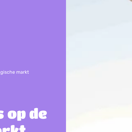
gische markt
 op de
arkt