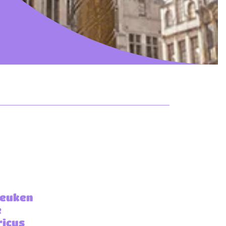
keuken
e
ricus