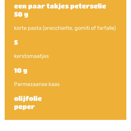
een paar takjes peterselie
50 g
korte pasta (orecchiette, gomiti of farfalle)
5
kerstomaatjes
10 g
Parmezaanse kaas
olijfolie
peper