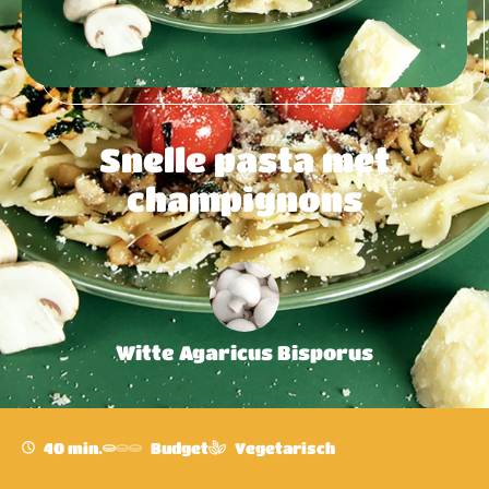
Snelle pasta met
champignons
Witte Agaricus Bisporus
40 min.
Budget
Vegetarisch