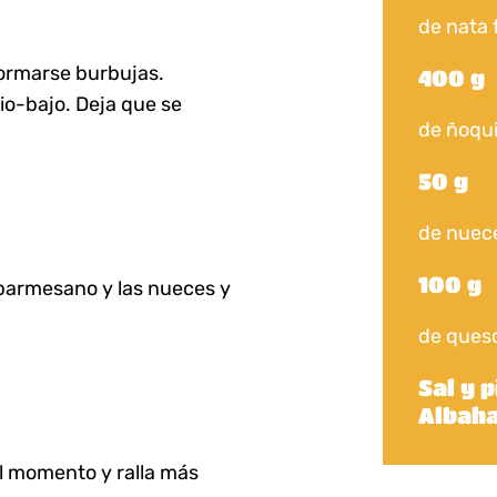
de nata 
formarse burbujas.
400 g
io-bajo. Deja que se
de ñoqui
50 g
de nuec
100 g
l parmesano y las nueces y
de queso
Sal y 
Albaha
al momento y ralla más