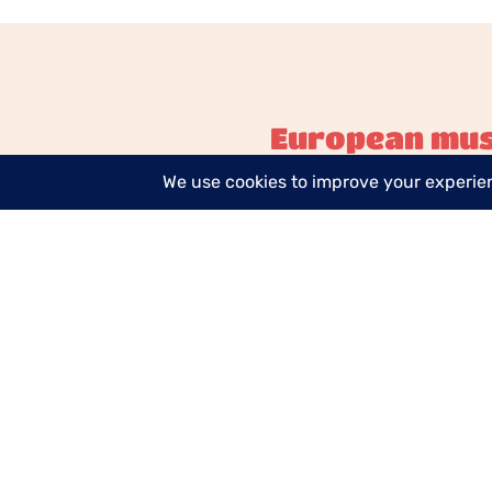
European mus
Política de cookies
Términos y Condic