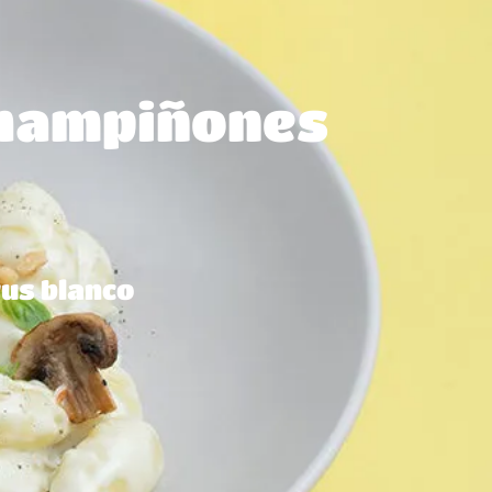
champiñones
us blanco