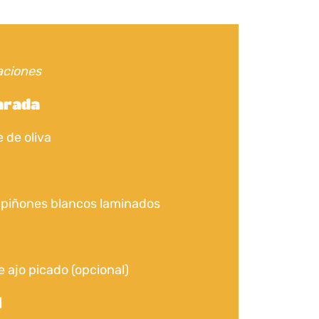
aciones
arada
e de oliva
piñones blancos laminados
e ajo picado (opcional)
l