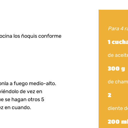
Para 4 r
 cocina los ñoquis conforme
1 cuch
de aceit
300 g
de cham
ponla a fuego medio-alto.
viéndolo de vez en
2
e se hagan otros 5
ez en cuando.
diente d
200 m