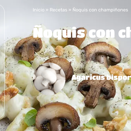
Inicio
»
Recetas
»
Ñoquis con champiñones
Ñoquis con 
Agaricus bispor